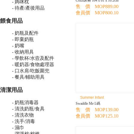
Cozzi床褥 104 x 61 x 10.2cm
- 媽咪枕
售 價 MOP889.00
- 待產/產後用品
會員價 MOP800.10
餵食用品
- 奶瓶及配件
- 即棄奶瓶
- 奶嘴
- 收納用具
- 學飲杯/水壼及配件
- 暖奶器/食物處理器
- 口水肩/吃飯圍兜
- 餐具/輔助用具
清潔用品
Summer Infant
- 奶瓶消毒器
Swaddle Me L碼
- 清洗奶瓶/食具
售 價 MOP139.00
- 清洗衣物
會員價 MOP125.10
- 洗手/消毒
- 濕巾
- 潔淨棉/棉棒