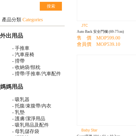
產品分類
Categories
JTC
Auto Back 安全門欄 (69-77cm)
外出用品
售 價 MOP599.00
會員價 MOP539.10
- 手推車
- 汽車座椅
- 揹帶
- 收納袋/頸枕
- 揹帶/手推車/汽車配件
媽媽用品
- 吸乳器
- 托腹/束腹帶/內衣
- 乳墊
- 護膚/潔淨用品
- 吸乳用品及配件
Baby Star
- 母乳儲存袋