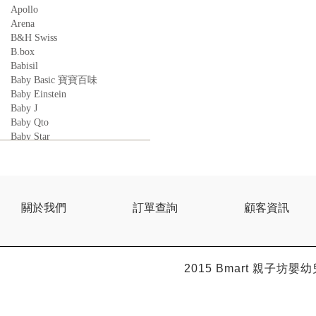
Apollo
Arena
B&H Swiss
B.box
Babisil
Baby Basic 寶寶百味
Baby Einstein
Baby J
Baby Qto
Baby Star
BabyBest
Babyganics
Babymoov
Babyworks
BEBE AMICO
關於我們
訂單查詢
顧客資訊
Bebe Food
Bebecook
Bebest
Benny
2015 Bmart
親子坊嬰幼
BHEUE
Bibs
Bilka