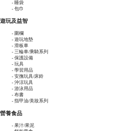
- 睡袋
- 包巾
遊玩及益智
- 圍欄
- 遊玩地墊
- 滑板車
- 三輪車/乘騎系列
- 保護設備
- 玩具
- 學習用品
- 安撫玩具/床鈴
- 沖涼玩具
- 游泳用品
- 布書
- 指甲油/美妝系列
營養食品
- 果汁/果泥