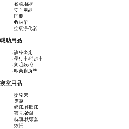
- 餐椅/搖椅
- 安全用品
- 門欄
- 收納架
- 空氣淨化器
輔助用品
- 訓練坐廁
- 學行車/助步車
- 奶咀鍊/盒
- 即棄廁所墊
寢室用品
- 嬰兒床
- 床褥
- 網床/伴睡床
- 寢具/被鋪
- 枕頭/枕頭套
- 蚊帳