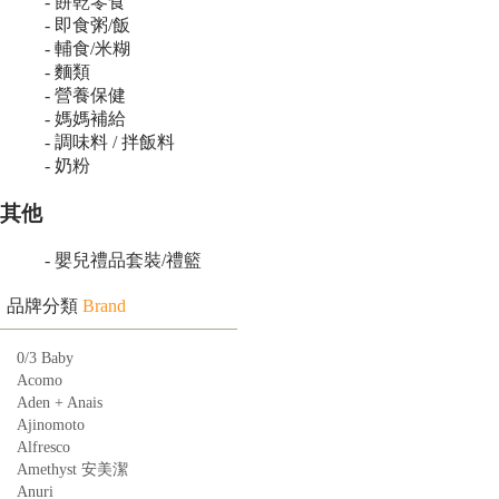
- 餅乾零食
- 即食粥/飯
- 輔食/米糊
- 麵類
- 營養保健
- 媽媽補給
- 調味料 / 拌飯料
- 奶粉
其他
- 嬰兒禮品套裝/禮籃
品牌分類
Brand
0/3 Baby
Acomo
Aden + Anais
Ajinomoto
Alfresco
Amethyst 安美潔
Anuri