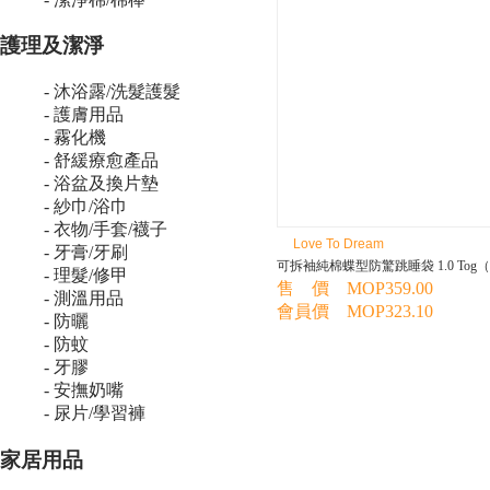
護理及潔淨
- 沐浴露/洗髮護髮
- 護膚用品
- 霧化機
- 舒緩療愈產品
- 浴盆及換片墊
- 紗巾/浴巾
- 衣物/手套/襪子
Love To Dream
- 牙膏/牙刷
可拆袖純棉蝶型防驚跳睡袋 1.0 Tog
- 理髮/修甲
售 價 MOP359.00
- 測溫用品
會員價 MOP323.10
- 防曬
- 防蚊
- 牙膠
- 安撫奶嘴
- 尿片/學習褲
家居用品