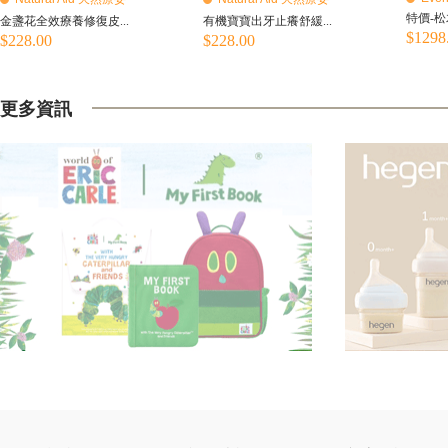
特價-松
金盞花全效療養修復皮...
有機寶寶出牙止癢舒緩...
$1298
$228.00
$228.00
更多資訊