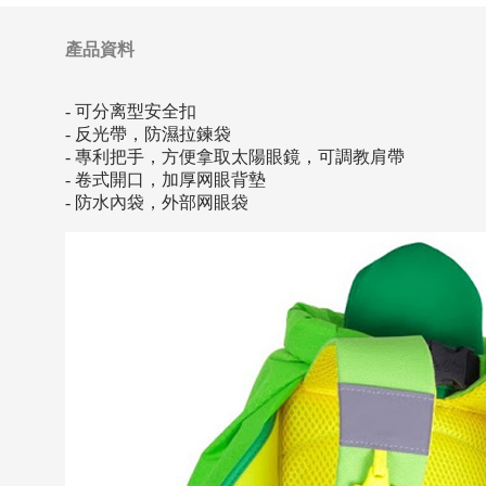
產品資料
- 可分离型安全扣
- 反光帶，防濕拉鍊袋
- 專利把手，方便拿取太陽眼鏡，可調教肩帶
- 卷式開口，加厚网眼背墊
- 防水內袋，外部网眼袋