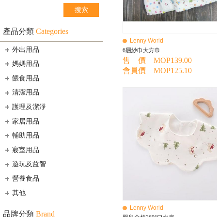
產品分類
Categories
Lenny World
外出用品
6層紗巾大方巾
售 價 MOP139.00
媽媽用品
會員價 MOP125.10
餵食用品
清潔用品
護理及潔淨
家居用品
輔助用品
寢室用品
遊玩及益智
營養食品
其他
Lenny World
品牌分類
Brand