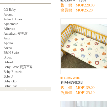
嬰兒全棉360°口水肩
售 價 MOP228.00
0/3 Baby
會員價 MOP25.20
Acomo
Aden + Anais
Ajinomoto
Alfresco
Amethyst 安美潔
Anuri
Apollo
Arena
B&H Swiss
B.box
Babisil
Baby Basic 寶寶百味
Baby Einstein
Baby J
Lenny World
Baby Qto
嬰兒全棉印花床笠
Baby Star
售 價 MOP139.00
BabyBest
會員價 MOP125.10
Babyganics
Babymoov
Babyworks