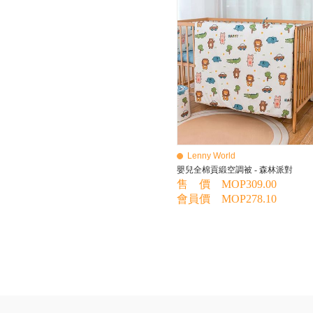
BEBE AMICO
Bebe Food
Bebecook
Bebest
Benny
BHEUE
Bibs
Bilka
Bio Gaia
Bio Xtra
Bravado
Lenny World
Bright Starts
嬰兒全棉貢緞空調被 - 森林派對
Britax Roemer
售 價 MOP309.00
Bubble
會員價 MOP278.10
Bumbo
California Baby
California Bear
Caraz
Cetaphil
Cheeky Chompers
Chicco
ChuChu