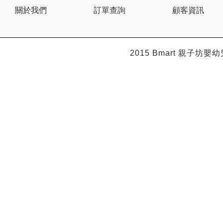
Citron
關於我們
訂單查詢
顧客資訊
Clevamama
Combi
Comfi
Dabbawalla
Dacco
2015 Bmart
親子坊嬰幼
Dalla Costa
Dentwell
Disney Baby
Dodopapa
Doona
Doudou et Compagnie
Dr Browns 布朗博士
Dr. USB
Drink in the Box
Dung Jin
Duri
Easymat
Ebisu
Eco.Babe Organics
Edison
Edu Play
EG