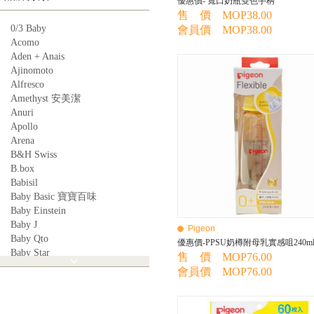
優惠價- 寬口奶瓶雙色手柄
售 價 MOP38.00
0/3 Baby
會員價 MOP38.00
Acomo
Aden + Anais
Ajinomoto
Alfresco
Amethyst 安美潔
Anuri
Apollo
Arena
B&H Swiss
B.box
Babisil
Baby Basic 寶寶百味
Baby Einstein
Baby J
Pigeon
Baby Qto
優惠價-PPSU奶樽附母乳實感咀240m
Baby Star
售 價 MOP76.00
BabyBest
會員價 MOP76.00
Babyganics
Babymoov
Babyworks