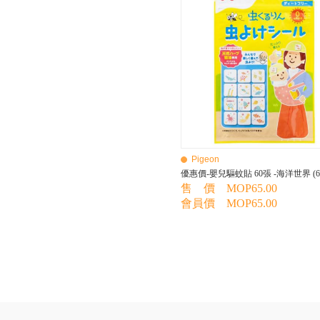
BEBE AMICO
Bebe Food
Bebecook
Bebest
Benny
BHEUE
Bibs
Bilka
Bio Gaia
Bio Xtra
Bravado
Pigeon
Bright Starts
優惠價-嬰兒驅蚊貼 60張 -海洋世界 (6
Britax Roemer
售 價 MOP65.00
Bubble
會員價 MOP65.00
Bumbo
California Baby
California Bear
Caraz
Cetaphil
Cheeky Chompers
Chicco
ChuChu