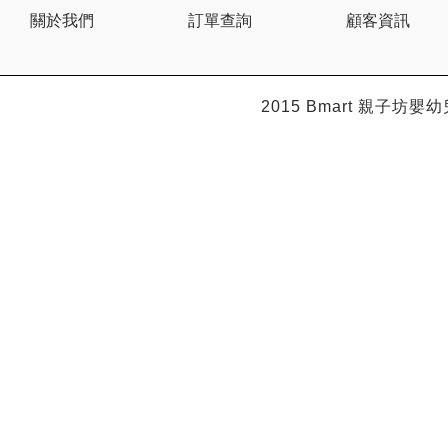
Citron
關於我們
訂單查詢
顧客資訊
Clevamama
Combi
Comfi
Dabbawalla
Dacco
2015 Bmart
親子坊嬰幼
Dalla Costa
Dentwell
Disney Baby
Dodopapa
Doona
Doudou et Compagnie
Dr Browns 布朗博士
Dr. USB
Drink in the Box
Dung Jin
Duri
Easymat
Ebisu
Eco.Babe Organics
Edison
Edu Play
EG