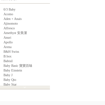
0/3 Baby
Acomo
Aden + Anais
Ajinomoto
Alfresco
Amethyst 安美潔
Anuri
Apollo
Arena
B&H Swiss
B.box
Babisil
Baby Basic 寶寶百味
Baby Einstein
Baby J
Baby Qto
Baby Star
BabyBest
Babyganics
Babymoov
Babyworks