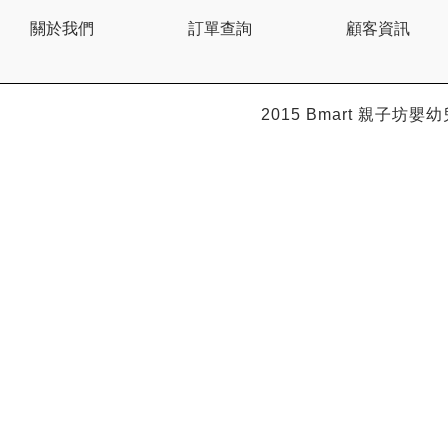
BEBE AMICO
關於我們
訂單查詢
顧客資訊
Bebe Food
Bebecook
Bebest
Benny
BHEUE
2015 Bmart
親子坊嬰幼
Bibs
Bilka
Bio Gaia
Bio Xtra
Bravado
Bright Starts
Britax Roemer
Bubble
Bumbo
California Baby
California Bear
Caraz
Cetaphil
Cheeky Chompers
Chicco
ChuChu