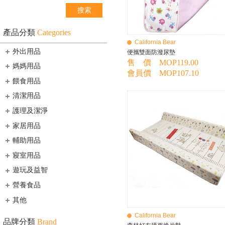
產品分類
Categories
California Bear
外出用品
便攜雙面防潑尿墊
售 價 MOP119.00
媽媽用品
會員價 MOP107.10
餵食用品
清潔用品
護理及潔淨
家居用品
輔助用品
寢室用品
遊玩及益智
營養食品
其他
California Bear
品牌分類
Brand