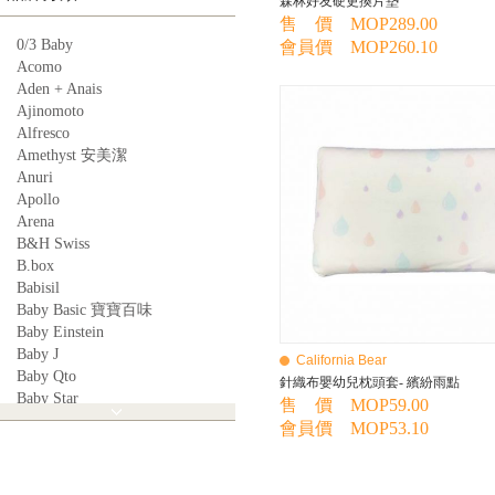
森林好友硬更換片墊
售 價 MOP289.00
0/3 Baby
會員價 MOP260.10
Acomo
Aden + Anais
Ajinomoto
Alfresco
Amethyst 安美潔
Anuri
Apollo
Arena
B&H Swiss
B.box
Babisil
Baby Basic 寶寶百味
Baby Einstein
Baby J
California Bear
Baby Qto
針織布嬰幼兒枕頭套- 繽紛雨點
Baby Star
售 價 MOP59.00
BabyBest
會員價 MOP53.10
Babyganics
Babymoov
Babyworks