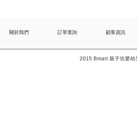
BEBE AMICO
Bebe Food
Bebecook
Bebest
Benny
關於我們
訂單查詢
顧客資訊
BHEUE
Bibs
Bilka
Bio Gaia
2015 Bmart
親子坊嬰幼
Bio Xtra
Bravado
Bright Starts
Britax Roemer
Bubble
Bumbo
California Baby
California Bear
Caraz
Cetaphil
Cheeky Chompers
Chicco
ChuChu