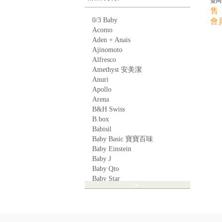
雙向
售 
0/3 Baby
會員
Acomo
Aden + Anais
Ajinomoto
Alfresco
Amethyst 安美潔
Anuri
Apollo
Arena
B&H Swiss
B.box
Babisil
Baby Basic 寶寶百味
Baby Einstein
Baby J
Baby Qto
Baby Star
BabyBest
Babyganics
Babymoov
Babyworks