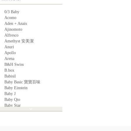
0/3 Baby
Acomo
Aden + Anais
Ajinomoto
Alfresco
Amethyst 安美潔
Anuri
Apollo
Arena
B&H Swiss
B.box
Babisil
Baby Basic 寶寶百味
Baby Einstein
Baby J
Baby Qto
Baby Star
BabyBest
Babyganics
Babymoov
Babyworks