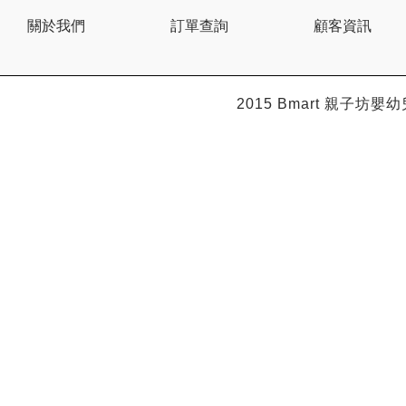
BEBE AMICO
關於我們
訂單查詢
顧客資訊
Bebe Food
Bebecook
Bebest
Benny
BHEUE
2015 Bmart
親子坊嬰幼
Bibs
Bilka
Bio Gaia
Bio Xtra
Bravado
Bright Starts
Britax Roemer
Bubble
Bumbo
California Baby
California Bear
Caraz
Cetaphil
Cheeky Chompers
Chicco
ChuChu