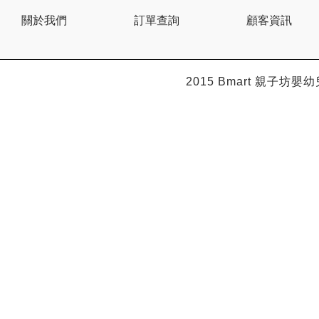
BEBE AMICO
關於我們
訂單查詢
顧客資訊
Bebe Food
Bebecook
Bebest
Benny
BHEUE
2015 Bmart
親子坊嬰幼
Bibs
Bilka
Bio Gaia
Bio Xtra
Bravado
Bright Starts
Britax Roemer
Bubble
Bumbo
California Baby
California Bear
Caraz
Cetaphil
Cheeky Chompers
Chicco
ChuChu