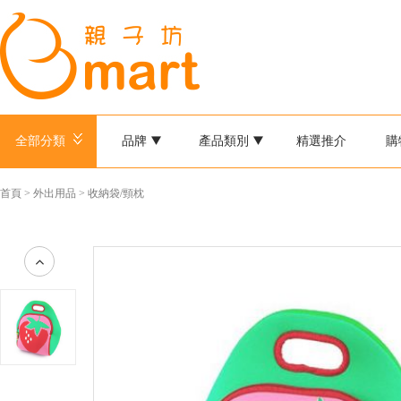
全部分類
品牌
產品類別
精選推介
購
首頁
>
外出用品
>
收納袋/頸枕