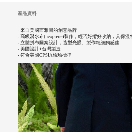
產品資料
- 來自美國西雅圖的創意品牌
- 高級潛水布(neoprene)製作，輕巧好揹好收納，具保溫
- 立體拼布圖案設計，造型亮眼、製作精細觸感佳
- 美國設計+台灣製造
- 符合美國CPSIA檢驗標準