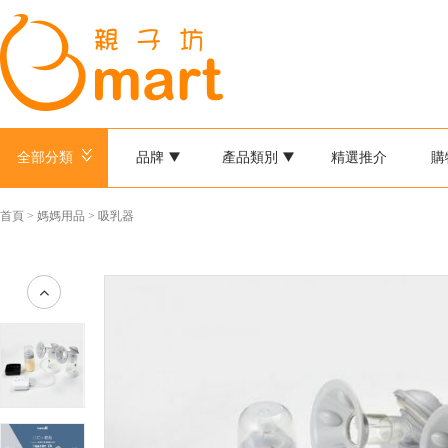
全部分類
品牌
產品類別
精選推介
購
首頁
>
媽媽用品
>
吸乳器