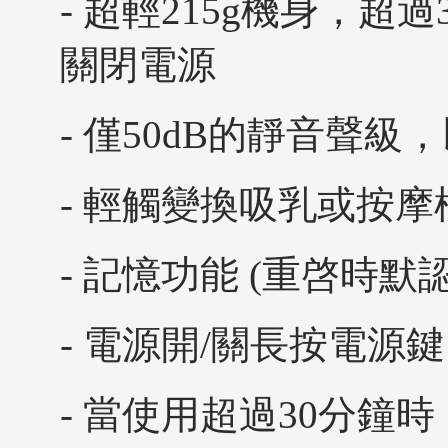
- 超輕215g機身，
關閉電源
- 僅50dB的靜音聲
- 輕觸變換吸乳或按摩
- 記憶功能 (重啓時
- 電源開/關長按電源
- 當使用超過30分鐘時