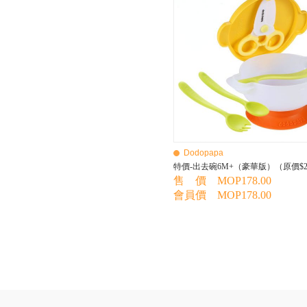
BEBE AMICO
Bebe Food
Bebecook
Bebest
Benny
BHEUE
Bibs
Bilka
Bio Gaia
Bio Xtra
Bravado
Dodopapa
Bright Starts
特價-出去碗6M+（豪華版）（原價$2
Britax Roemer
售 價 MOP178.00
Bubble
會員價 MOP178.00
Bumbo
California Baby
California Bear
Caraz
Cetaphil
Cheeky Chompers
Chicco
ChuChu