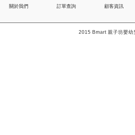
Citron
關於我們
訂單查詢
顧客資訊
Clevamama
Combi
Comfi
Dabbawalla
Dacco
2015 Bmart
親子坊嬰幼
Dalla Costa
Dentwell
Disney Baby
Dodopapa
Doona
Doudou et Compagnie
Dr Browns 布朗博士
Dr. USB
Drink in the Box
Dung Jin
Duri
Easymat
Ebisu
Eco.Babe Organics
Edison
Edu Play
EG