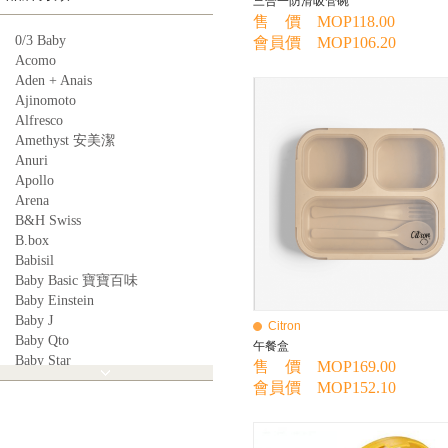
三合一防滑吸管碗
售 價 MOP118.00
0/3 Baby
會員價 MOP106.20
Acomo
Aden + Anais
Ajinomoto
Alfresco
Amethyst 安美潔
Anuri
Apollo
Arena
B&H Swiss
B.box
Babisil
Baby Basic 寶寶百味
Baby Einstein
Baby J
Citron
Baby Qto
午餐盒
Baby Star
售 價 MOP169.00
BabyBest
會員價 MOP152.10
Babyganics
Babymoov
Babyworks