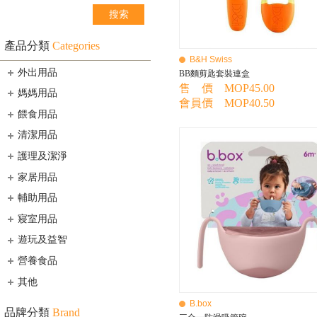
產品分類
Categories
B&H Swiss
外出用品
BB麵剪匙套裝連盒
售 價 MOP45.00
媽媽用品
會員價 MOP40.50
餵食用品
清潔用品
護理及潔淨
家居用品
輔助用品
寢室用品
遊玩及益智
營養食品
其他
B.box
品牌分類
Brand