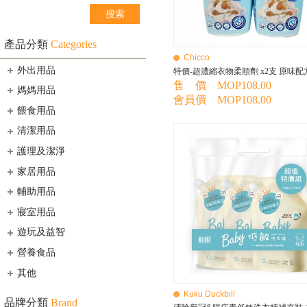
產品分類
Categories
Chicco
外出用品
售 價 MOP108.00
媽媽用品
會員價 MOP108.00
餵食用品
清潔用品
護理及潔淨
家居用品
輔助用品
寢室用品
遊玩及益智
營養食品
其他
Kuku Duckbill
品牌分類
Brand