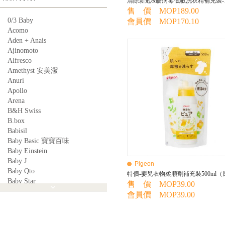
售 價 MOP189.00
0/3 Baby
會員價 MOP170.10
Acomo
Aden + Anais
Ajinomoto
Alfresco
Amethyst 安美潔
Anuri
Apollo
Arena
B&H Swiss
B.box
Babisil
Baby Basic 寶寶百味
Baby Einstein
Baby J
Pigeon
Baby Qto
Baby Star
售 價 MOP39.00
BabyBest
會員價 MOP39.00
Babyganics
Babymoov
Babyworks