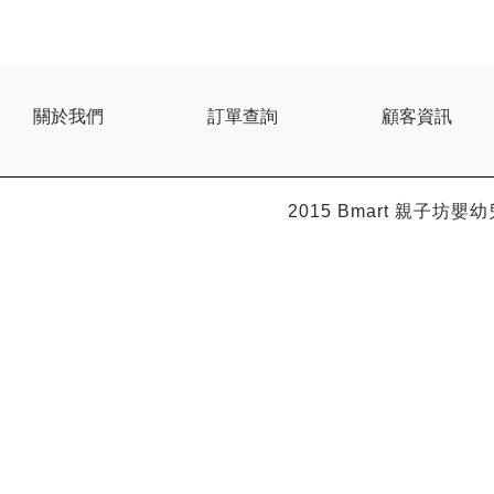
BEBE AMICO
Bebe Food
Bebecook
Bebest
Benny
關於我們
訂單查詢
顧客資訊
BHEUE
Bibs
Bilka
Bio Gaia
2015 Bmart
親子坊嬰幼
Bio Xtra
Bravado
Bright Starts
Britax Roemer
Bubble
Bumbo
California Baby
California Bear
Caraz
Cetaphil
Cheeky Chompers
Chicco
ChuChu