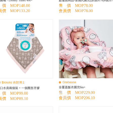
嘴 - Looney Tunes 4M+
超優惠商品-便攜式圍兜(原價$178)6個月-
價 MOP148.00
售 價 MOP78.00
價 MOP133.20
會員價 MOP78.00
Grabease
r Browns 布朗博士
全覆蓋飯衣圍兜6m+
口水肩兩個裝 + 一個圈形牙膠
售 價 MOP229.00
價 MOP99.00
會員價 MOP206.10
價 MOP89.10