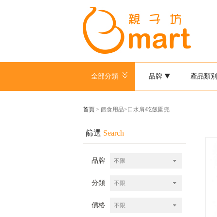
全部分類
品牌
產品類
首頁
> 餵食用品>口水肩/吃飯圍兜
篩選
Search
品牌
不限
分類
不限
價格
不限