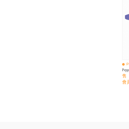
BEBE AMICO
Bebe Food
Bebecook
Bebest
Benny
BHEUE
Bibs
Bilka
Bio Gaia
Bio Xtra
Bravado
P
Bright Starts
Pep
Britax Roemer
售 
Bubble
會員
Bumbo
California Baby
California Bear
Caraz
Cetaphil
Cheeky Chompers
Chicco
ChuChu