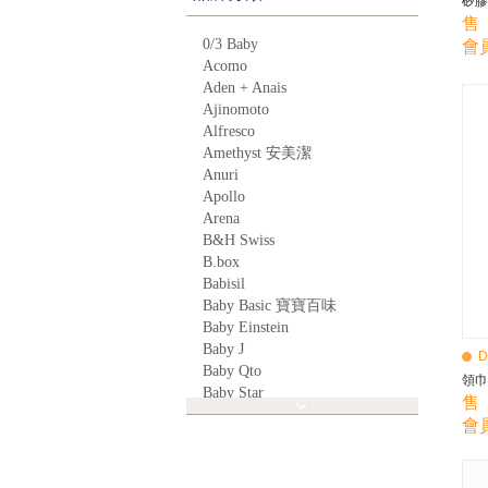
矽膠圍
售 
0/3 Baby
會員
Acomo
Aden + Anais
Ajinomoto
Alfresco
Amethyst 安美潔
Anuri
Apollo
Arena
B&H Swiss
B.box
Babisil
Baby Basic 寶寶百味
Baby Einstein
Baby J
D
Baby Qto
領巾
Baby Star
售 
BabyBest
會員
Babyganics
Babymoov
Babyworks