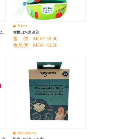
B.box
B.box 超優惠商品-便攜式圍兜 (原價$198)2歲-4歲
便攜口水肩連匙
售 價 MOP158.00
會員價 MOP142.20
Babyworks