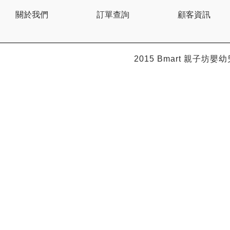
BEBE AMICO
關於我們
訂單查詢
顧客資訊
Bebe Food
Bebecook
Bebest
Benny
BHEUE
2015 Bmart
親子坊嬰幼
Bibs
Bilka
Bio Gaia
Bio Xtra
Bravado
Bright Starts
Britax Roemer
Bubble
Bumbo
California Baby
California Bear
Caraz
Cetaphil
Cheeky Chompers
Chicco
ChuChu