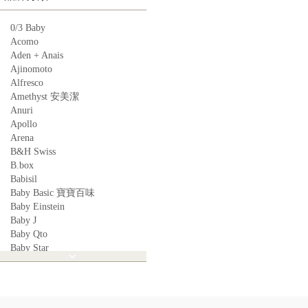
0/3 Baby
Acomo
Aden + Anais
Ajinomoto
Alfresco
Amethyst 安美潔
Anuri
Apollo
Arena
B&H Swiss
B.box
Babisil
Baby Basic 寶寶百味
Baby Einstein
Baby J
Baby Qto
Baby Star
BabyBest
Babyganics
Babymoov
Babyworks