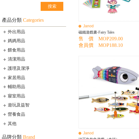
產品分類
Categories
Janod
外出用品
磁鐵遊戲書-Fairy Tales
售 價 MOP209.00
媽媽用品
會員價 MOP188.10
餵食用品
清潔用品
護理及潔淨
家居用品
輔助用品
寢室用品
遊玩及益智
營養食品
其他
Janod
品牌分類
Brand