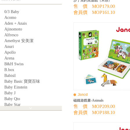
沙丁魚釣魚遊戲（木頭）
售 價 MOP179.00
0/3 Baby
會員價 MOP161.10
Acomo
Aden + Anais
Ajinomoto
Alfresco
Amethyst 安美潔
Anuri
Apollo
Arena
B&H Swiss
B.box
Babisil
Baby Basic 寶寶百味
Baby Einstein
Baby J
Janod
Baby Qto
磁鐵遊戲書-Animals
Baby Star
售 價 MOP209.00
BabyBest
會員價 MOP188.10
Babyganics
Babymoov
Babyworks