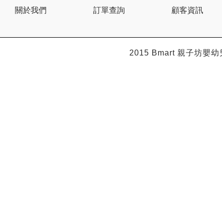
Citron
關於我們
訂單查詢
顧客資訊
Clevamama
Combi
Comfi
Dabbawalla
Dacco
2015 Bmart
親子坊嬰幼
Dalla Costa
Dentwell
Disney Baby
Dodopapa
Doona
Doudou et Compagnie
Dr Browns 布朗博士
Dr. USB
Drink in the Box
Dung Jin
Duri
Easymat
Ebisu
Eco.Babe Organics
Edison
Edu Play
EG