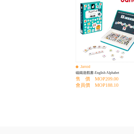
BEBE AMICO
Bebe Food
Bebecook
Bebest
Benny
BHEUE
Bibs
Bilka
Bio Gaia
Bio Xtra
Bravado
Janod
Bright Starts
磁鐵遊戲書-English Alphabet
Britax Roemer
售 價 MOP209.00
Bubble
會員價 MOP188.10
Bumbo
California Baby
California Bear
Caraz
Cetaphil
Cheeky Chompers
Chicco
ChuChu