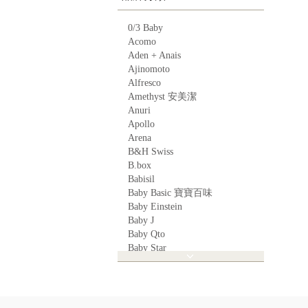
0/3 Baby
Acomo
Aden + Anais
Ajinomoto
Alfresco
Amethyst 安美潔
Anuri
Apollo
Arena
B&H Swiss
B.box
Babisil
Baby Basic 寶寶百味
Baby Einstein
Baby J
Baby Qto
Baby Star
BabyBest
Babyganics
Babymoov
Babyworks