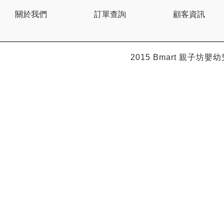
BEBE AMICO
關於我們
訂單查詢
顧客資訊
Bebe Food
Bebecook
Bebest
Benny
BHEUE
2015 Bmart
親子坊嬰幼
Bibs
Bilka
Bio Gaia
Bio Xtra
Bravado
Bright Starts
Britax Roemer
Bubble
Bumbo
California Baby
California Bear
Caraz
Cetaphil
Cheeky Chompers
Chicco
ChuChu