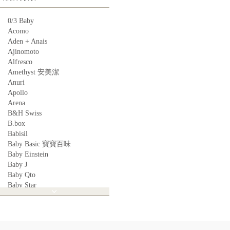
0/3 Baby
Acomo
Aden + Anais
Ajinomoto
Alfresco
Amethyst 安美潔
Anuri
Apollo
Arena
B&H Swiss
B.box
Babisil
Baby Basic 寶寶百味
Baby Einstein
Baby J
Baby Qto
Baby Star
BabyBest
Babyganics
Babymoov
Babyworks