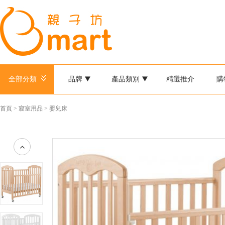
全部分類
品牌
產品類別
精選推介
購
首頁
>
寢室用品
>
嬰兒床