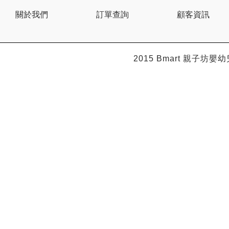
BEBE AMICO
關於我們
訂單查詢
顧客資訊
Bebe Food
Bebecook
Bebest
Benny
BHEUE
2015 Bmart
親子坊嬰幼
Bibs
Bilka
Bio Gaia
Bio Xtra
Bravado
Bright Starts
Britax Roemer
Bubble
Bumbo
California Baby
California Bear
Caraz
Cetaphil
Cheeky Chompers
Chicco
ChuChu