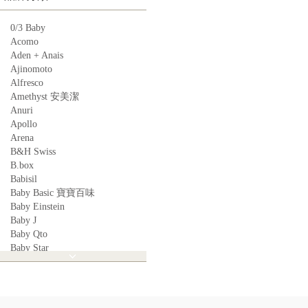
0/3 Baby
Acomo
Aden + Anais
Ajinomoto
Alfresco
Amethyst 安美潔
Anuri
Apollo
Arena
B&H Swiss
B.box
Babisil
Baby Basic 寶寶百味
Baby Einstein
Baby J
Baby Qto
Baby Star
BabyBest
Babyganics
Babymoov
Babyworks