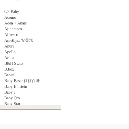
0/3 Baby
Acomo
Aden + Anais
Ajinomoto
Alfresco
Amethyst 安美潔
Anuri
Apollo
Arena
B&H Swiss
B.box
Babisil
Baby Basic 寶寶百味
Baby Einstein
Baby J
Baby Qto
Baby Star
BabyBest
Babyganics
Babymoov
Babyworks