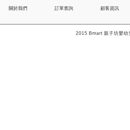
BEBE AMICO
關於我們
訂單查詢
顧客資訊
Bebe Food
Bebecook
Bebest
Benny
BHEUE
2015 Bmart
親子坊嬰幼
Bibs
Bilka
Bio Gaia
Bio Xtra
Bravado
Bright Starts
Britax Roemer
Bubble
Bumbo
California Baby
California Bear
Caraz
Cetaphil
Cheeky Chompers
Chicco
ChuChu