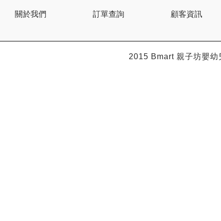
BEBE AMICO
關於我們
訂單查詢
顧客資訊
Bebe Food
Bebecook
Bebest
Benny
BHEUE
2015 Bmart
親子坊嬰幼
Bibs
Bilka
Bio Gaia
Bio Xtra
Bravado
Bright Starts
Britax Roemer
Bubble
Bumbo
California Baby
California Bear
Caraz
Cetaphil
Cheeky Chompers
Chicco
ChuChu