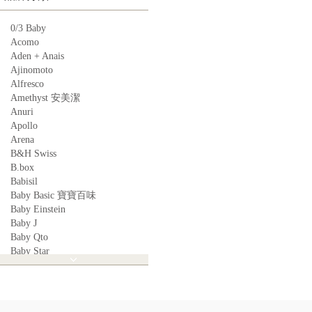
0/3 Baby
Acomo
Aden + Anais
Ajinomoto
Alfresco
Amethyst 安美潔
Anuri
Apollo
Arena
B&H Swiss
B.box
Babisil
Baby Basic 寶寶百味
Baby Einstein
Baby J
Baby Qto
Baby Star
BabyBest
Babyganics
Babymoov
Babyworks