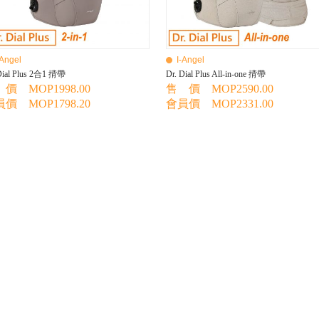
-Angel
I-Angel
Dial Plus 2合1 揹帶
Dr. Dial Plus All-in-one 揹帶
價 MOP1998.00
售 價 MOP2590.00
價 MOP1798.20
會員價 MOP2331.00