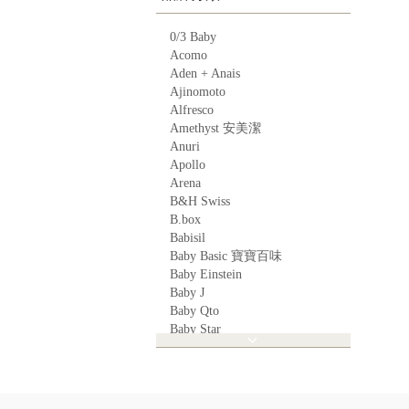
0/3 Baby
Acomo
Aden + Anais
Ajinomoto
Alfresco
Amethyst 安美潔
Anuri
Apollo
Arena
B&H Swiss
B.box
Babisil
Baby Basic 寶寶百味
Baby Einstein
Baby J
Baby Qto
Baby Star
BabyBest
Babyganics
Babymoov
Babyworks