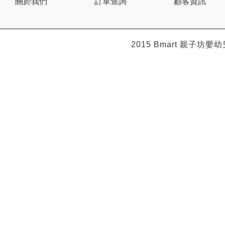
關於我們
訂單查詢
顧客資訊
Citron
Clevamama
Combi
Comfi
Dabbawalla
2015 Bmart
親子坊嬰幼
Dacco
Dalla Costa
Dentwell
Disney Baby
Dodopapa
Doona
Doudou et Compagnie
Dr Browns 布朗博士
Dr. USB
Drink in the Box
Dung Jin
Duri
Easymat
Ebisu
Eco.Babe Organics
Edison
Edu Play
EG