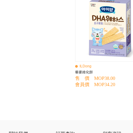
BEBE AMICO
Bebe Food
Bebecook
Bebest
Benny
BHEUE
Bibs
Bilka
Bio Gaia
Bio Xtra
Bravado
ILDong
Bright Starts
藜麥維化餅
Britax Roemer
售 價 MOP38.00
Bubble
會員價 MOP34.20
Bumbo
California Baby
California Bear
Caraz
Cetaphil
Cheeky Chompers
Chicco
ChuChu