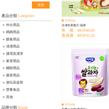
產品分類
Categories
ILDong
外出用品
冷凍乾果脆片-蘋果
售 價 MOP48.00
媽媽用品
會員價 MOP43.20
餵食用品
清潔用品
護理及潔淨
家居用品
輔助用品
寢室用品
遊玩及益智
營養食品
其他
ILDong
品牌分類
Brand