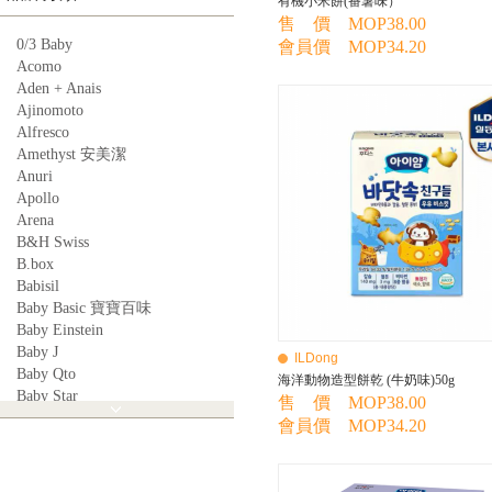
有機小米餅(番薯味）
售 價 MOP38.00
0/3 Baby
會員價 MOP34.20
Acomo
Aden + Anais
Ajinomoto
Alfresco
Amethyst 安美潔
Anuri
Apollo
Arena
B&H Swiss
B.box
Babisil
Baby Basic 寶寶百味
Baby Einstein
Baby J
ILDong
Baby Qto
海洋動物造型餅乾 (牛奶味)50g
Baby Star
售 價 MOP38.00
BabyBest
會員價 MOP34.20
Babyganics
Babymoov
Babyworks