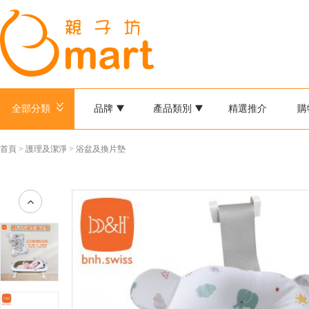
全部分類
品牌
產品類別
精選推介
購
首頁
>
護理及潔淨
>
浴盆及換片墊