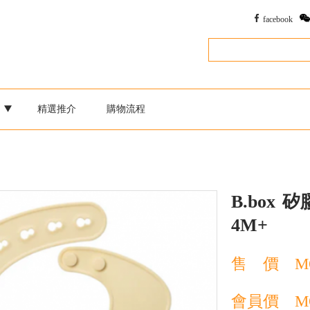
facebook
別
精選推介
購物流程
B.box
矽膠
4M+
售 價
M
會員價
M