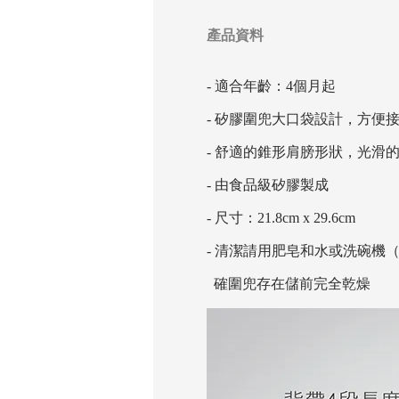
產品資料
- 適合年齡：4個月起
- 矽膠圍兜大口袋設計，方便
- 舒適的錐形肩膀形狀，光滑
- 由食品級矽膠製成
- 尺寸：21.8cm x 29.6cm
- 清潔請用肥皂和水或洗碗機
確圍兜存在儲前完全乾燥