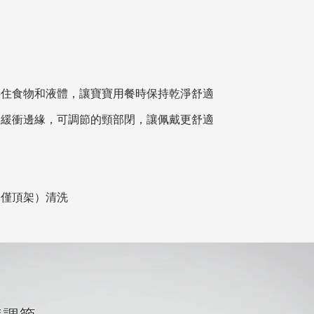
接住食物和液體，讓寶寶用餐時保持乾淨舒適
的緩衝邊緣，可調節的頸部閉，讓佩戴更舒適
（僅頂架）清洗