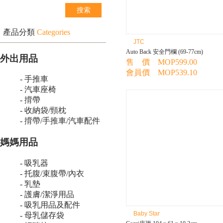
產品分類
Categories
JTC
Auto Back 安全門欄 (69-77cm)
外出用品
售 價 MOP599.00
會員價 MOP539.10
- 手推車
- 汽車座椅
- 揹帶
- 收納袋/頸枕
- 揹帶/手推車/汽車配件
媽媽用品
- 吸乳器
- 托腹/束腹帶/內衣
- 乳墊
- 護膚/潔淨用品
- 吸乳用品及配件
Baby Star
- 母乳儲存袋