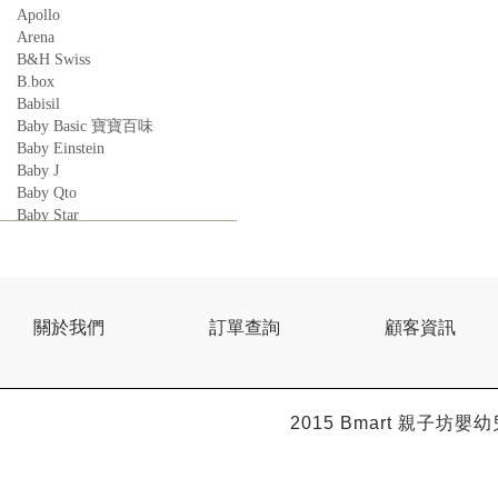
Apollo
Arena
B&H Swiss
B.box
Babisil
Baby Basic 寶寶百味
Baby Einstein
Baby J
Baby Qto
Baby Star
BabyBest
Babyganics
Babymoov
Babyworks
BEBE AMICO
關於我們
訂單查詢
顧客資訊
Bebe Food
Bebecook
Bebest
Benny
2015 Bmart
親子坊嬰幼
BHEUE
Bibs
Bilka