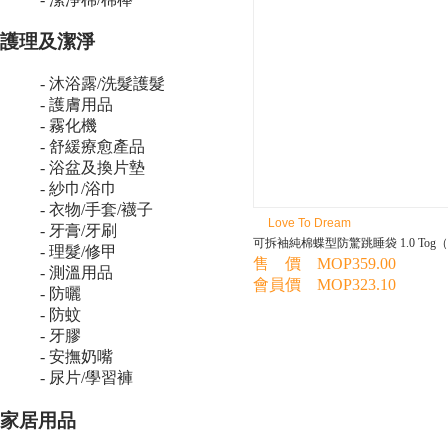
護理及潔淨
- 沐浴露/洗髮護髮
- 護膚用品
- 霧化機
- 舒緩療愈產品
- 浴盆及換片墊
- 紗巾/浴巾
- 衣物/手套/襪子
Love To Dream
- 牙膏/牙刷
可拆袖純棉蝶型防驚跳睡袋 1.0 Tog
- 理髮/修甲
售 價 MOP359.00
- 測溫用品
會員價 MOP323.10
- 防曬
- 防蚊
- 牙膠
- 安撫奶嘴
- 尿片/學習褲
家居用品