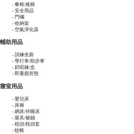
- 餐椅/搖椅
- 安全用品
- 門欄
- 收納架
- 空氣淨化器
輔助用品
- 訓練坐廁
- 學行車/助步車
- 奶咀鍊/盒
- 即棄廁所墊
寢室用品
- 嬰兒床
- 床褥
- 網床/伴睡床
- 寢具/被鋪
- 枕頭/枕頭套
- 蚊帳