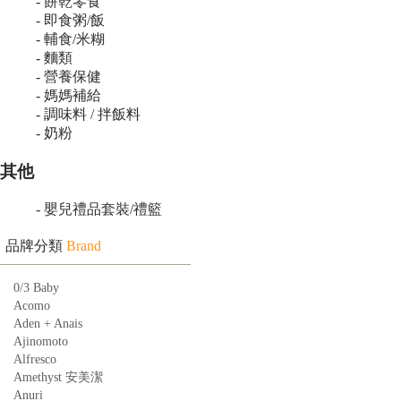
- 餅乾零食
- 即食粥/飯
- 輔食/米糊
- 麵類
- 營養保健
- 媽媽補給
- 調味料 / 拌飯料
- 奶粉
其他
- 嬰兒禮品套裝/禮籃
品牌分類
Brand
0/3 Baby
Acomo
Aden + Anais
Ajinomoto
Alfresco
Amethyst 安美潔
Anuri