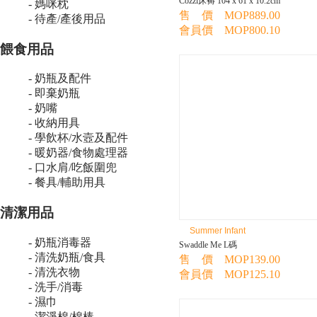
Cozzi床褥 104 x 61 x 10.2cm
- 媽咪枕
售 價 MOP889.00
- 待產/產後用品
會員價 MOP800.10
餵食用品
- 奶瓶及配件
- 即棄奶瓶
- 奶嘴
- 收納用具
- 學飲杯/水壼及配件
- 暖奶器/食物處理器
- 口水肩/吃飯圍兜
- 餐具/輔助用具
清潔用品
Summer Infant
- 奶瓶消毒器
Swaddle Me L碼
- 清洗奶瓶/食具
售 價 MOP139.00
- 清洗衣物
會員價 MOP125.10
- 洗手/消毒
- 濕巾
- 潔淨棉/棉棒