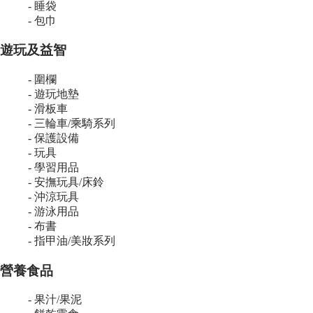
- 睡袋
- 包巾
遊玩及益智
- 圍欄
- 遊玩地墊
- 滑板車
- 三輪車/乘騎系列
- 保護設備
- 玩具
- 學習用品
- 安撫玩具/床鈴
- 沖涼玩具
- 游泳用品
- 布書
- 指甲油/美妝系列
營養食品
- 果汁/果泥