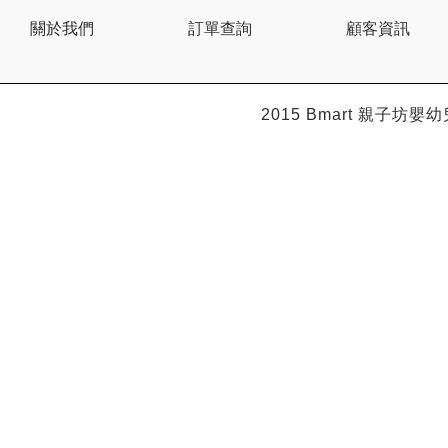
BEBE AMICO
關於我們
訂單查詢
顧客資訊
Bebe Food
Bebecook
Bebest
Benny
BHEUE
2015 Bmart
親子坊嬰幼
Bibs
Bilka
Bio Gaia
Bio Xtra
Bravado
Bright Starts
Britax Roemer
Bubble
Bumbo
California Baby
California Bear
Caraz
Cetaphil
Cheeky Chompers
Chicco
ChuChu