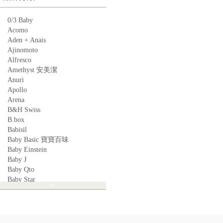
0/3 Baby
Acomo
Aden + Anais
Ajinomoto
Alfresco
Amethyst 安美潔
Anuri
Apollo
Arena
B&H Swiss
B.box
Babisil
Baby Basic 寶寶百味
Baby Einstein
Baby J
Baby Qto
Baby Star
BabyBest
Babyganics
Babymoov
Babyworks