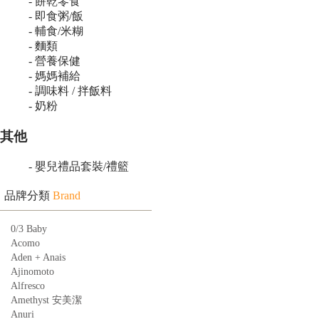
- 餅乾零食
- 即食粥/飯
- 輔食/米糊
- 麵類
- 營養保健
- 媽媽補給
- 調味料 / 拌飯料
- 奶粉
其他
- 嬰兒禮品套裝/禮籃
品牌分類
Brand
0/3 Baby
Acomo
Aden + Anais
Ajinomoto
Alfresco
Amethyst 安美潔
Anuri