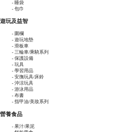
- 睡袋
- 包巾
遊玩及益智
- 圍欄
- 遊玩地墊
- 滑板車
- 三輪車/乘騎系列
- 保護設備
- 玩具
- 學習用品
- 安撫玩具/床鈴
- 沖涼玩具
- 游泳用品
- 布書
- 指甲油/美妝系列
營養食品
- 果汁/果泥