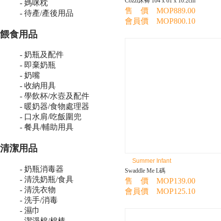
Cozzi床褥 104 x 61 x 10.2cm
- 媽咪枕
售 價 MOP889.00
- 待產/產後用品
會員價 MOP800.10
餵食用品
- 奶瓶及配件
- 即棄奶瓶
- 奶嘴
- 收納用具
- 學飲杯/水壼及配件
- 暖奶器/食物處理器
- 口水肩/吃飯圍兜
- 餐具/輔助用具
清潔用品
Summer Infant
- 奶瓶消毒器
Swaddle Me L碼
- 清洗奶瓶/食具
售 價 MOP139.00
- 清洗衣物
會員價 MOP125.10
- 洗手/消毒
- 濕巾
- 潔淨棉/棉棒