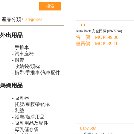
產品分類
Categories
JTC
Auto Back 安全門欄 (69-77cm)
外出用品
售 價 MOP599.00
會員價 MOP539.10
- 手推車
- 汽車座椅
- 揹帶
- 收納袋/頸枕
- 揹帶/手推車/汽車配件
媽媽用品
- 吸乳器
- 托腹/束腹帶/內衣
- 乳墊
- 護膚/潔淨用品
- 吸乳用品及配件
Baby Star
- 母乳儲存袋