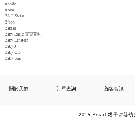
Apollo
Arena
B&H Swiss
B.box
Babisil
Baby Basic 寶寶百味
Baby Einstein
Baby J
Baby Qto
Baby Star
BabyBest
Babyganics
Babymoov
Babyworks
BEBE AMICO
關於我們
訂單查詢
顧客資訊
Bebe Food
Bebecook
Bebest
Benny
2015 Bmart
親子坊嬰幼
BHEUE
Bibs
Bilka