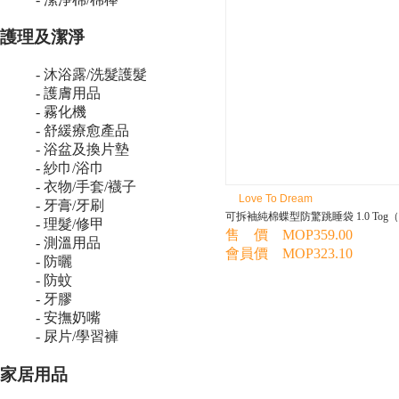
護理及潔淨
- 沐浴露/洗髮護髮
- 護膚用品
- 霧化機
- 舒緩療愈產品
- 浴盆及換片墊
- 紗巾/浴巾
- 衣物/手套/襪子
Love To Dream
- 牙膏/牙刷
可拆袖純棉蝶型防驚跳睡袋 1.0 Tog
- 理髮/修甲
售 價 MOP359.00
- 測溫用品
會員價 MOP323.10
- 防曬
- 防蚊
- 牙膠
- 安撫奶嘴
- 尿片/學習褲
家居用品