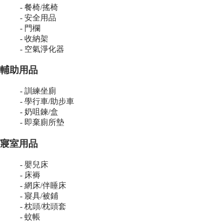
- 餐椅/搖椅
- 安全用品
- 門欄
- 收納架
- 空氣淨化器
輔助用品
- 訓練坐廁
- 學行車/助步車
- 奶咀鍊/盒
- 即棄廁所墊
寢室用品
- 嬰兒床
- 床褥
- 網床/伴睡床
- 寢具/被鋪
- 枕頭/枕頭套
- 蚊帳