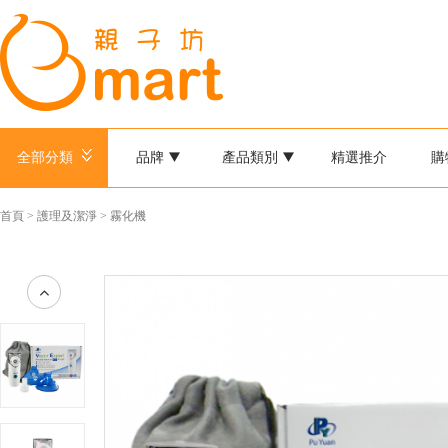
全部分類
品牌
產品類別
精選推介
購
首頁
>
護理及潔淨
>
霧化機