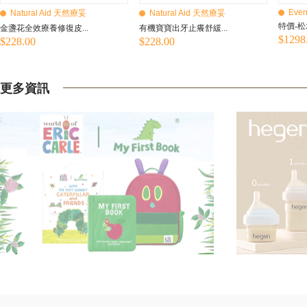
Even
Natural Aid 天然療妥
Natural Aid 天然療妥
特價-松
金盞花全效療養修復皮...
有機寶寶出牙止癢舒緩...
$1298
$228.00
$228.00
更多資訊