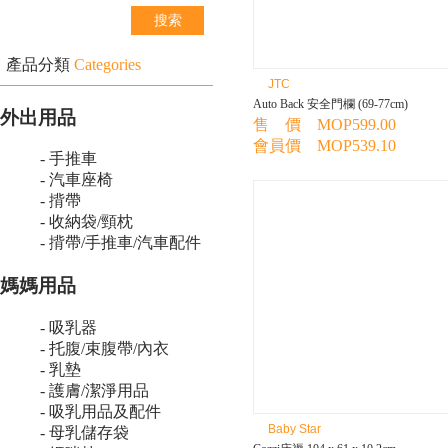
產品分類
Categories
JTC
Auto Back 安全門欄 (69-77cm)
外出用品
售 價 MOP599.00
會員價 MOP539.10
- 手推車
- 汽車座椅
- 揹帶
- 收納袋/頸枕
- 揹帶/手推車/汽車配件
媽媽用品
- 吸乳器
- 托腹/束腹帶/內衣
- 乳墊
- 護膚/潔淨用品
- 吸乳用品及配件
Baby Star
- 母乳儲存袋