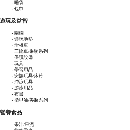
- 睡袋
- 包巾
遊玩及益智
- 圍欄
- 遊玩地墊
- 滑板車
- 三輪車/乘騎系列
- 保護設備
- 玩具
- 學習用品
- 安撫玩具/床鈴
- 沖涼玩具
- 游泳用品
- 布書
- 指甲油/美妝系列
營養食品
- 果汁/果泥