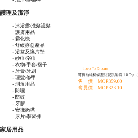
護理及潔淨
- 沐浴露/洗髮護髮
- 護膚用品
- 霧化機
- 舒緩療愈產品
- 浴盆及換片墊
- 紗巾/浴巾
- 衣物/手套/襪子
Love To Dream
- 牙膏/牙刷
可拆袖純棉蝶型防驚跳睡袋 1.0 Tog
- 理髮/修甲
售 價 MOP359.00
- 測溫用品
會員價 MOP323.10
- 防曬
- 防蚊
- 牙膠
- 安撫奶嘴
- 尿片/學習褲
家居用品