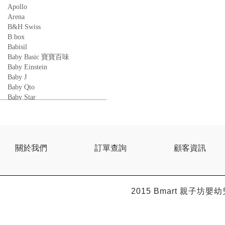
Apollo
Arena
B&H Swiss
B.box
Babisil
Baby Basic 寶寶百味
Baby Einstein
Baby J
Baby Qto
Baby Star
BabyBest
Babyganics
Babymoov
Babyworks
BEBE AMICO
關於我們
訂單查詢
顧客資訊
Bebe Food
Bebecook
Bebest
Benny
2015 Bmart
親子坊嬰幼
BHEUE
Bibs
Bilka