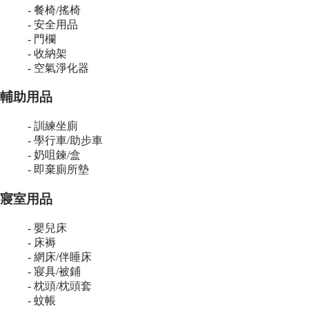
- 餐椅/搖椅
- 安全用品
- 門欄
- 收納架
- 空氣淨化器
輔助用品
- 訓練坐廁
- 學行車/助步車
- 奶咀鍊/盒
- 即棄廁所墊
寢室用品
- 嬰兒床
- 床褥
- 網床/伴睡床
- 寢具/被鋪
- 枕頭/枕頭套
- 蚊帳