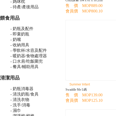
Cozzi床褥 104 x 61 x 10.2cm
- 媽咪枕
售 價 MOP889.00
- 待產/產後用品
會員價 MOP800.10
餵食用品
- 奶瓶及配件
- 即棄奶瓶
- 奶嘴
- 收納用具
- 學飲杯/水壼及配件
- 暖奶器/食物處理器
- 口水肩/吃飯圍兜
- 餐具/輔助用具
清潔用品
Summer Infant
- 奶瓶消毒器
Swaddle Me L碼
- 清洗奶瓶/食具
售 價 MOP139.00
- 清洗衣物
會員價 MOP125.10
- 洗手/消毒
- 濕巾
- 潔淨棉/棉棒