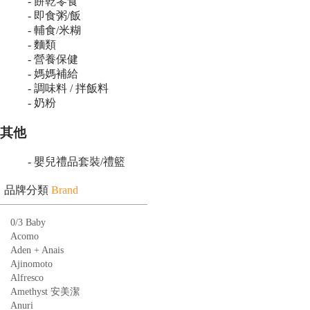
- 餅乾零食
- 即食粥/飯
- 輔食/米糊
- 麵類
- 營養保健
- 媽媽補給
- 調味料 / 拌飯料
- 奶粉
其他
- 嬰兒禮品套裝/禮籃
品牌分類
Brand
0/3 Baby
Acomo
Aden + Anais
Ajinomoto
Alfresco
Amethyst 安美潔
Anuri