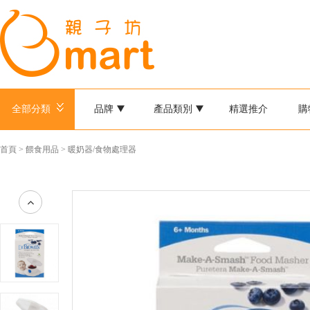
全部分類
品牌
產品類別
精選推介
購
首頁
>
餵食用品
>
暖奶器/食物處理器