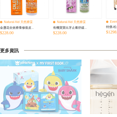
Even
Natural Aid 天然療妥
Natural Aid 天然療妥
特價-松
金盞花全效療養修復皮...
有機寶寶出牙止癢舒緩...
$1298
$228.00
$228.00
更多資訊