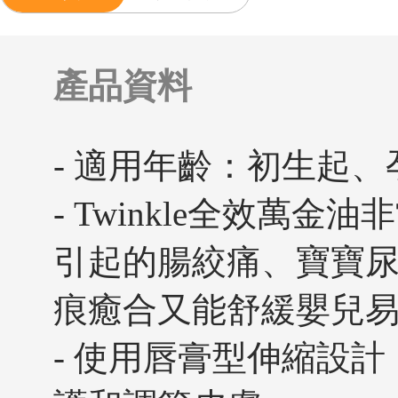
產品資料
- 適用年齡：初生起
- Twinkle全效萬
引起的腸絞痛、寶寶
痕癒合又能舒緩嬰兒
- 使用唇膏型伸縮設