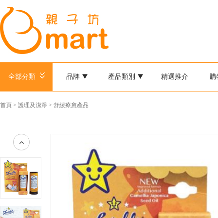
全部分類
品牌
產品類別
精選推介
購
首頁
>
護理及潔淨
>
舒緩療愈產品