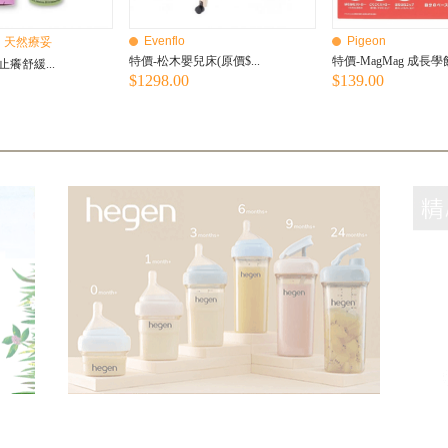
Evenflo
Pigeon
Aid 天然療妥
特價-松木嬰兒床(原價$...
特價-MagMag 成長學飲
癢舒緩...
$1298.00
$139.00