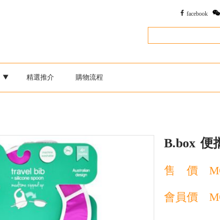
facebook
別
精選推介
購物流程
B.box
便
售 價
M
會員價
M