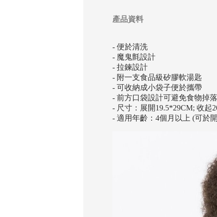
產品資料
- 便於清洗
- 魔鬼氈設計
- 拉鍊設計
- 附一支食品級矽膠軟湯匙
- 可收納成小袋子便於攜帶
- 前方口袋設計可避免食物掉
- 尺寸：展開19.5*29CM; 收起20
- 適用年齡：4個月以上 (可於