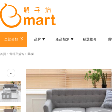
全部分類
品牌
產品類別
精選推介
購
首頁
>
遊玩及益智
>
圍欄