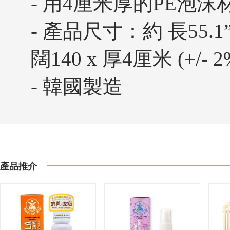
- 用4厘米厚的PE泡
- 產品尺寸：約 長55.1” x 
闊140 x 厚4厘米 (+/- 2
- 韓國製造
產品推介