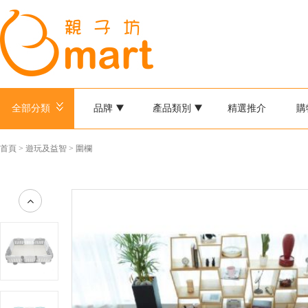
全部分類
品牌
產品類別
精選推介
購
首頁
>
遊玩及益智
>
圍欄