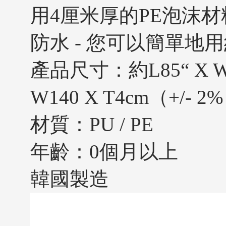
用4厘米厚的PE泡沫
防水 - 您可以簡單地
產品尺寸：約L85“ X W55.
W140 X T4cm（+/- 2
材質：PU / PE
年齡：0個月以上
韓國製造