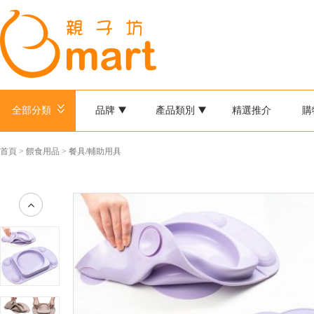
全部分類
品牌
產品類別
精選推介
購
首頁
>
餵食用品
>
餐具/輔助用具