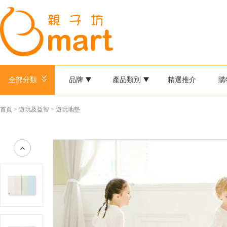
全部分類
品牌
產品類別
精選推介
購
首頁
>
遊玩及益智
>
遊玩地墊