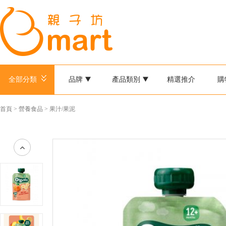
全部分類
品牌
產品類別
精選推介
購
首頁
>
營養食品
>
果汁/果泥