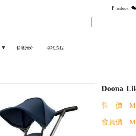
facebook
別
精選推介
購物流程
Doona
L
售 價
M
會員價
M