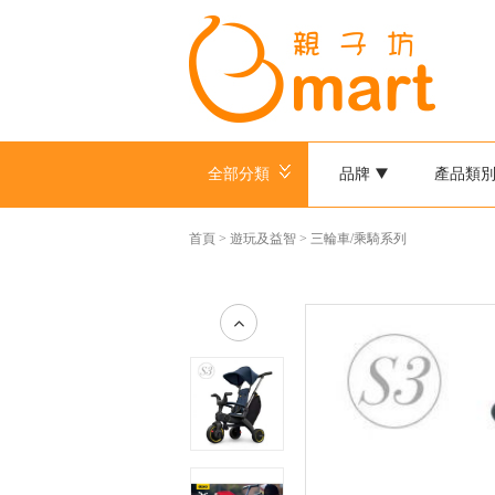
全部分類
品牌
產品類
首頁
>
遊玩及益智
>
三輪車/乘騎系列