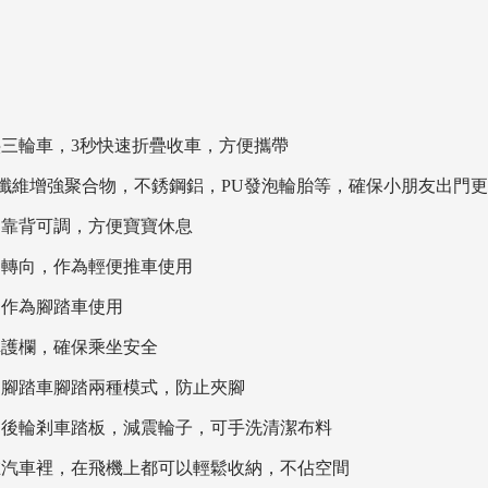
疊三輪車，3秒快速折疊收車，方便攜帶
料，如纖維增強聚合物，不銹鋼鋁，PU發泡輪胎等，確保小朋友出門
，靠背可調，方便寶寶休息
制轉向，作為輕便推車使用
，作為腳踏車使用
車護欄，確保乘坐安全
和腳踏車腳踏兩種模式，防止夾腳
，後輪剎車踏板，減震輪子，可手洗清潔布料
在汽車裡，在飛機上都可以輕鬆收納，不佔空間