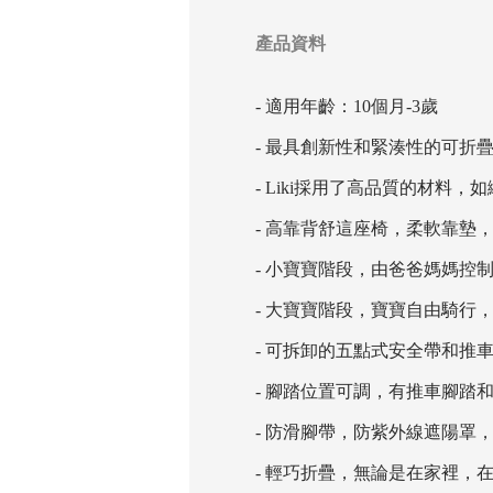
產品資料
- 適用年齡：10個月-3歲
- 最具創新性和緊湊性的可折
- Liki採用了高品質的材
- 高靠背舒這座椅，柔軟靠墊
- 小寶寶階段，由爸爸媽媽控
- 大寶寶階段，寶寶自由騎行
- 可拆卸的五點式安全帶和推
- 腳踏位置可調，有推車腳踏
- 防滑腳帶，防紫外線遮陽罩
- 輕巧折疊，無論是在家裡，