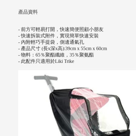
產品資料
- 前方可輕易打開，快速簡便照顧小朋友
- 快速拆裝式附件，實現簡單快速安裝
- 內附輕巧手提袋，側邊通氣孔
- 產品尺寸 (長x深x高):39cm x 55cm x 60cm
- 物料：65％聚酯纖維，35％聚氨酯
- 此配件只適用於Liki Trike