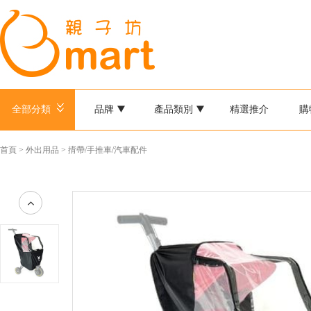
全部分類
品牌
產品類別
精選推介
購
首頁
>
外出用品
>
揹帶/手推車/汽車配件