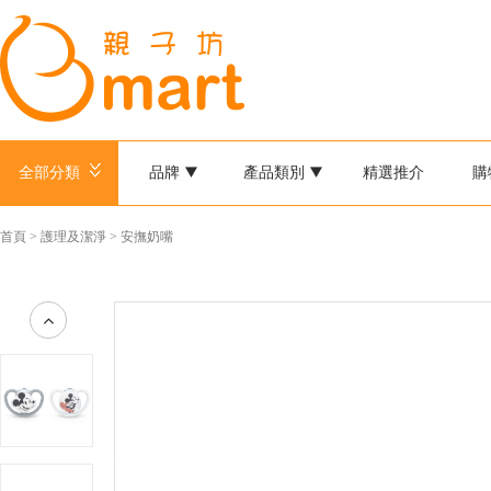
全部分類
品牌
產品類別
精選推介
購
首頁
>
護理及潔淨
>
安撫奶嘴