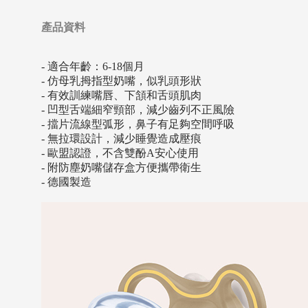
產品資料
- 適合年齡：6-18個月
- 仿母乳拇指型奶嘴，似乳頭形狀
- 有效訓練嘴唇、下頷和舌頭肌肉
- 凹型舌端細窄頸部，減少齒列不正風險
- 擋片流線型弧形，鼻子有足夠空間呼吸
- 無拉環設計，減少睡覺造成壓痕
- 歐盟認證，不含雙酚A安心使用
- 附防塵奶嘴儲存盒方便攜帶衛生
- 德國製造