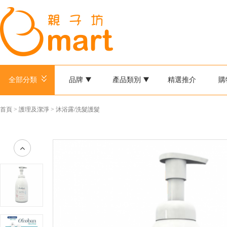
全部分類
品牌
產品類別
精選推介
購
首頁
>
護理及潔淨
>
沐浴露/洗髮護髮