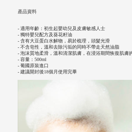
產品資料
- 適用年齡：初生起嬰幼兒及皮膚敏感人士
- 獨特嬰兒配方及葵花籽油
- 含有大豆蛋白水解物，易於梳理，頭髮光滑
- 不含皂性，溫和去除污垢的同時不帶走天然油脂
- 泡沫質地柔滑，溫和清潔肌膚，在浸浴期間恢復肌膚
- 容量：500ml
- 葡國原裝進口
- 建議開封後18個月使用完畢