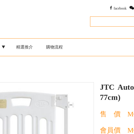
facebook
別
精選推介
購物流程
JTC
Aut
77cm)
售 價
M
會員價
M