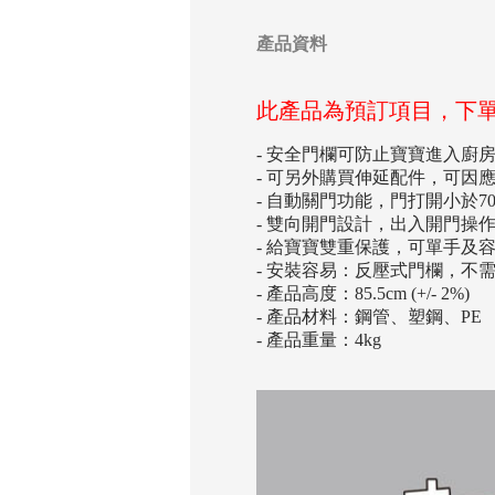
產品資料
此產品為預訂項目，下
- 安全門欄可防止寶寶進入廚
- 可另外購買伸延配件，可因
- 自動關門功能，門打開小於
- 雙向開門設計，出入開門操
- 給寶寶雙重保護，可單手及
- 安裝容易：反壓式門欄，不
- 產品高度：85.5cm (+/- 2%)
- 產品材料：鋼管、塑鋼、PE
- 產品重量：4kg