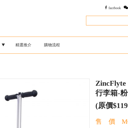
facebook
別
精選推介
購物流程
ZincFlyte
行李箱-
(原價$119
售 價
M