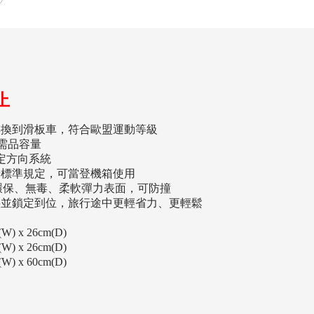
止
轉換到滑板車，符合歐盟運動等級
必需品容量
全穩定方向系統
機場標準規定，可當登機箱使用
，環保、無毒、柔軟彈力表面，可防撞
疊並鎖定到位，旅行途中更輕省力、更輕鬆
) x 26cm(D)
) x 26cm(D)
) x 60cm(D)