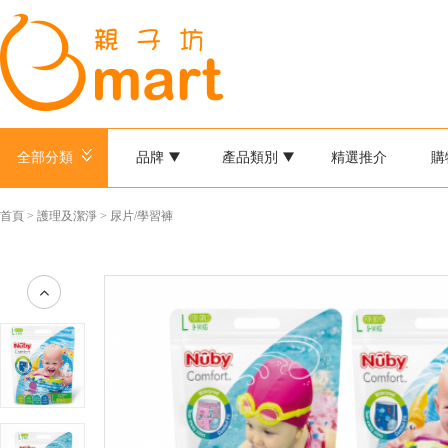
全部分類
品牌
產品類別
精選推介
購
首頁
>
護理及潔淨
>
尿片/學習褲