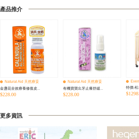
產品推介
Even
Natural Aid 天然療妥
Natural Aid 天然療妥
特價-松
金盞花全效療養修復皮...
有機寶寶出牙止癢舒緩...
$1298
$228.00
$228.00
更多資訊