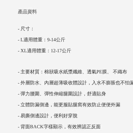
產品資料
- 尺寸：
- L適用體重：9-14公斤
- XL適用體重：12-17公斤
- 主要材質：棉狀吸水紙漿纖維、透氣PE膜、 不織布
- 外層防水、內層超薄吸收體設計，入水不膨脹也不怕
- 彈力腰圍、彈性伸縮腿圍設計，舒適貼身
- 立體防漏側邊，能更服貼腿窩有效防止便便外漏
- 易撕側邊設計，便利好穿脫
- 背面BACK字樣顯示，有效辨認正反面