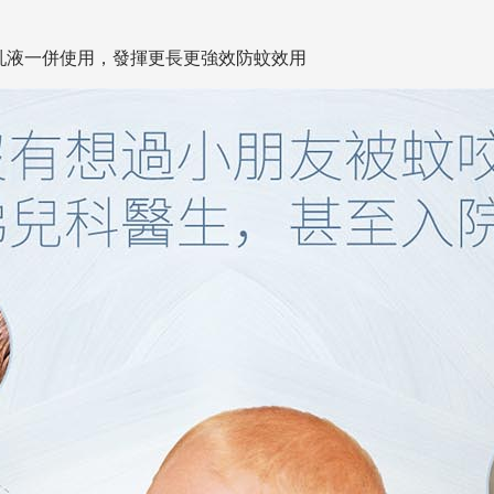
蚊潤膚乳液一併使用，發揮更長更強效防蚊效用