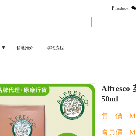
facebook
別
精選推介
購物流程
Alfresco
50ml
售 價
M
會員價
M