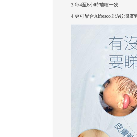
3.每4至6小時補噴一次
4.更可配合Alfresco®防