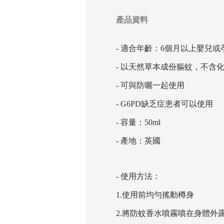
產品資料
- 適合年齡：6個月以上嬰兒
- 以天然草本成份軀蚊，不含化學
- 可與防曬一起使用
- G6PD缺乏症患者可以使用
- 容量：50ml
- 產地：英國
- 使用方法：
1.使用前均勻搖動樽身
2.將防蚊香水噴霧噴在身體外