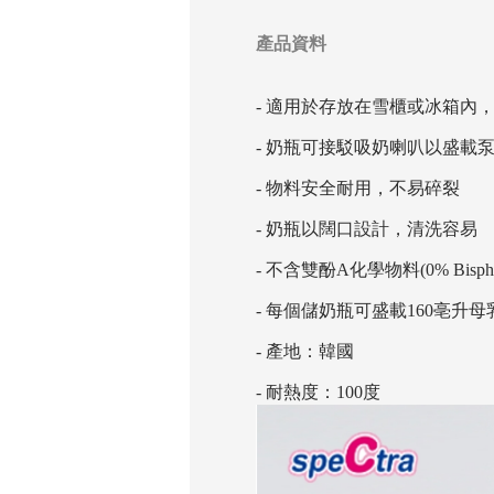
產品資料
- 適用於存放在雪櫃或冰箱內
- 奶瓶可接駁吸奶喇叭以盛載
- 物料安全耐用，不易碎裂
- 奶瓶以闊口設計，清洗容易
- 不含雙酚A化學物料(0% Bis
- 每個儲奶瓶可盛載160亳升母
- 產地：韓國
- 耐熱度：100度