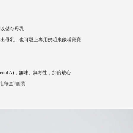
，以儲存母乳
泵出母乳，也可駁上專用奶咀來餵哺寶寶
phenol A)，無味、無毒性，加倍放心
乳,每盒2個裝