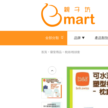
全部分類
品牌
產品類
首頁
>
寢室用品
>
枕頭/枕頭套