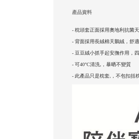
產品資料
- 枕頭套正面採用奧地利抗菌
- 背面採用長絨棉天鵝絨，舒
- 豆豆絨小抓手起安撫作用，
- 可40°C清洗,，暴晒不變質
- 此產品只是枕套,，不包扣