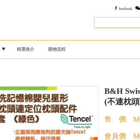
facebook
別
精選推介
購物流程
B&H Swis
(不連枕頭
售 價
M
會員價
M