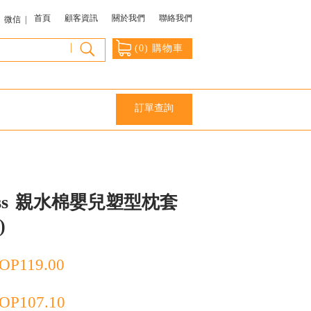
首頁
顧客資訊
關於我們
聯絡我們
微信 |
|
(
0
) 購物車
訂單查詢
s
親水棉嬰兒塑型枕套
)
OP
119.00
OP
107.10