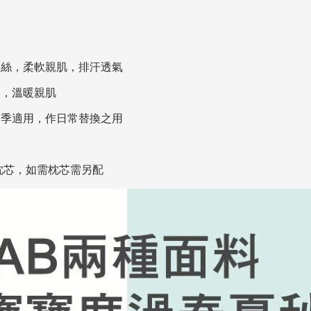
天絲，柔軟親肌，排汗透氣
適，溫暖親肌
四季適用，作日常替換之用
括枕芯，如需枕芯需另配