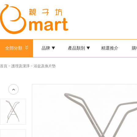
全部分類
品牌
產品類別
精選推介
購
首頁
>
護理及潔淨
>
浴盆及換片墊